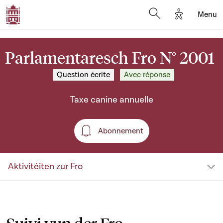
Options d'a
Menu
Open search moda
Parlamentaresch Fro N° 2001
Question écrite
Avec réponse
Taxe canine annuelle
Abonnement
Abonnement
Aktivitéiten zur Fro