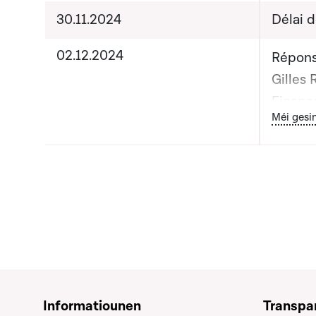
30.11.2024
Délai 
02.12.2024
Répons
Gilles 
Financ
Bou
Méi gesi
Deprez,
et de l
Informatiounen
Transpa