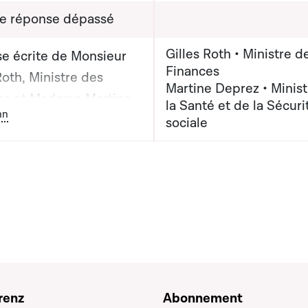
de réponse dépassé
Gilles Roth • Ministre d
e écrite de Monsieur
Finances
Roth, Ministre des
Martine Deprez • Minist
es et Madame Martine
la Santé et de la Sécuri
ton graphique servant à afficher ou cacher tous les éléments de l
nn
 Ministre de la Santé
sociale
a Sécurité sociale
renz
Abonnement