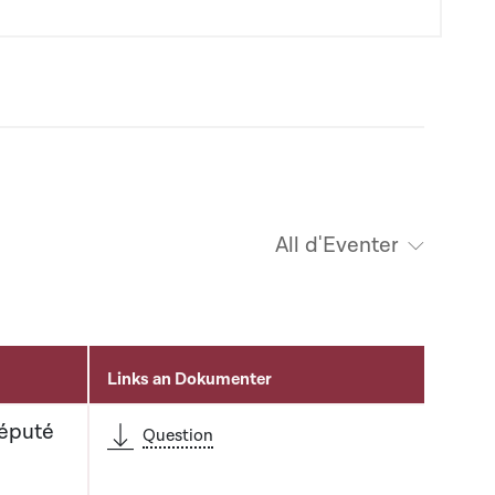
All d'Eventer
Links an Dokumenter
Député
Question