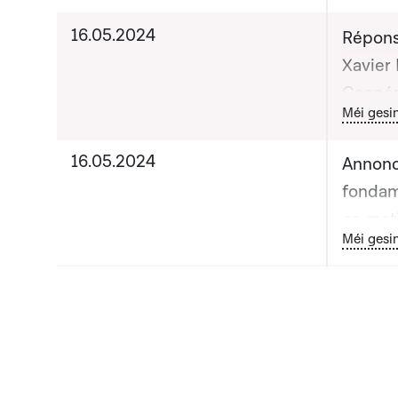
16.05.2024
Répons
Xavier 
Coopéra
Bou
Méi gesi
humani
la séa
16.05.2024
Annonc
fondam
en mat
Bou
Méi gesi
sensibi
de dé