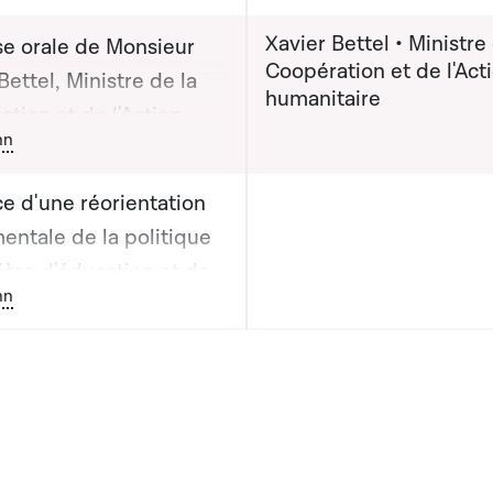
Xavier Bettel • Ministre
e orale de Monsieur
Coopération et de l'Act
Bettel, Ministre de la
humanitaire
tion et de l'Action
ton graphique servant à afficher ou cacher tous les éléments de l
nn
taire apportée lors de
nce publique n°27
e d'une réorientation
entale de la politique
ière d'éducation et de
ton graphique servant à afficher ou cacher tous les éléments de l
nn
lisation aux questions
veloppement