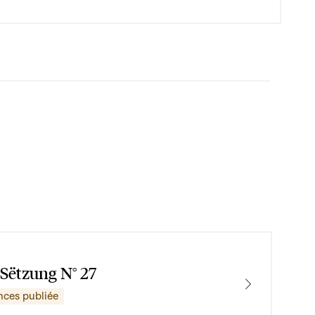
 Sëtzung N° 27
nces publiée