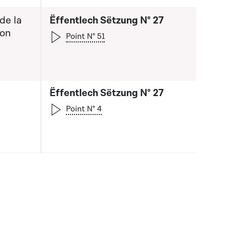
 de la
Ëffentlech Sëtzung N° 27
ion
Point N° 51
a liste qui précède
Ëffentlech Sëtzung N° 27
Point N° 4
a liste qui précède