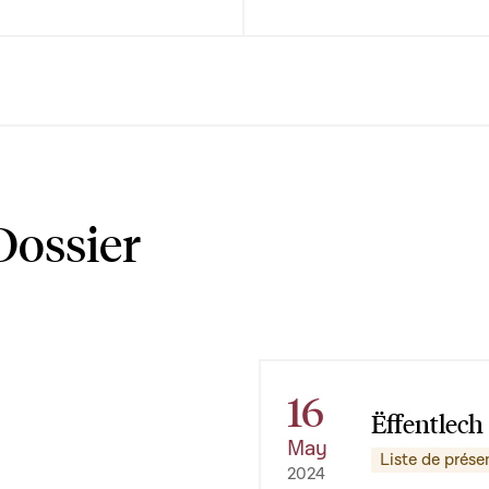
Dossier
16
Ëffentlech
May
Liste de prése
2024