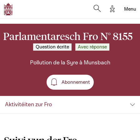
Options d'a
Menu
Open search moda
Parlamentaresch Fro N° 8155
Question écrite
Avec réponse
Pollution de la Syre à Munsbach
Abonnement
Abonnement
Aktivitéiten zur Fro