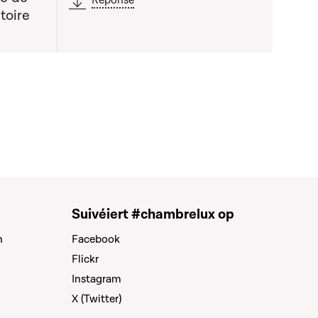
Réponse
toire
Suivéiert #chambrelux op
n
Facebook
Flickr
Instagram
X (Twitter)