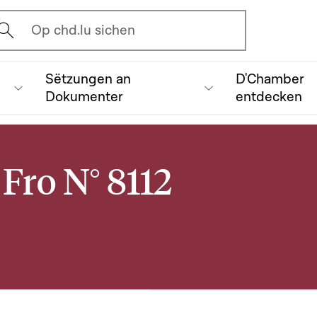
vrir l'écran de recherche
Op chd.lu sichen
Sëtzungen an
D'Chamber
Dokumenter
entdecken
Fro N° 8112