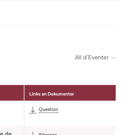
All d'Eventer
Links an Dokumenter
Question
re de