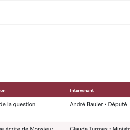
ion
Intervenant
de la question
André Bauler • Député
e écrite de Monsieur
Claude Turmes • Minist