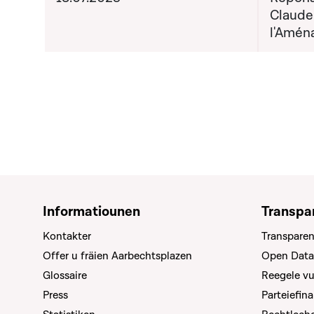
Claude
l'Amén
Informatiounen
Transpa
Kontakter
Transparen
Offer u fräien Aarbechtsplazen
Open Data
Glossaire
Reegele v
Press
Parteiefin