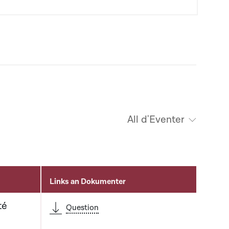
All d'Eventer
Links an Dokumenter
té
Question