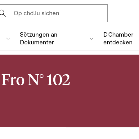
vrir l'écran de recherche
Op chd.lu sichen
Sëtzungen an
D'Chamber
Dokumenter
entdecken
Fro N° 102