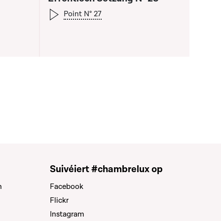
Point N° 27
a liste qui précède
Suivéiert #chambrelux op
n
Facebook
Flickr
Instagram