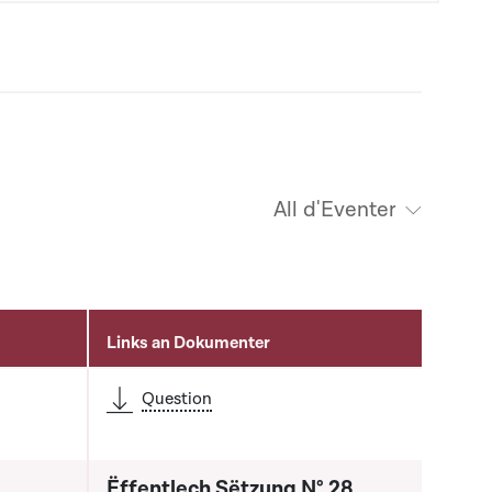
All d'Eventer
Links an Dokumenter
Question
Ëffentlech Sëtzung N° 28