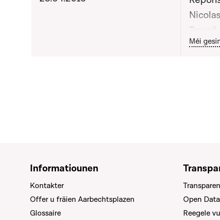
Répons
Nicolas
Travail
Bou
Méi gesi
l'Econo
apporté
publiq
Informatiounen
Transpa
Kontakter
Transparen
Offer u fräien Aarbechtsplazen
Open Data
Glossaire
Reegele v