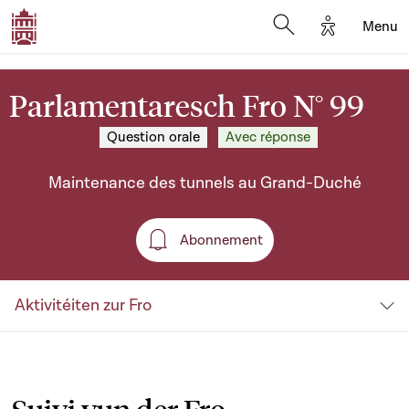
Options d'a
Menu
Open search moda
Parlamentaresch Fro N° 99
Question orale
Avec réponse
Maintenance des tunnels au Grand-Duché
Abonnement
Abonnement
Aktivitéiten zur Fro