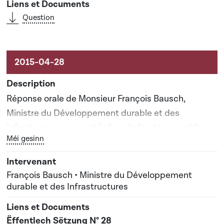
Question
Réponse orale de Monsieur François Bausch,
Ministre du Développement durable et des
Infrastructures apportée lors de la séance publique
Bouton graphique servant à afficher ou cacher tous les él
Méi gesinn
n°28
François Bausch • Ministre du Développement
durable et des Infrastructures
Ëffentlech Sëtzung N° 28