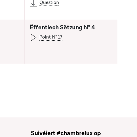
Question
Ëffentlech Sëtzung N° 4
Point N° 17
a liste qui précède
Suivéiert #chambrelux op