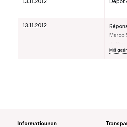
13.11.2012
Dépôt 
13.11.2012
Répons
Marco 
délégu
Bou
Méi gesi
durable
apporté
publiq
Informatiounen
Transpa