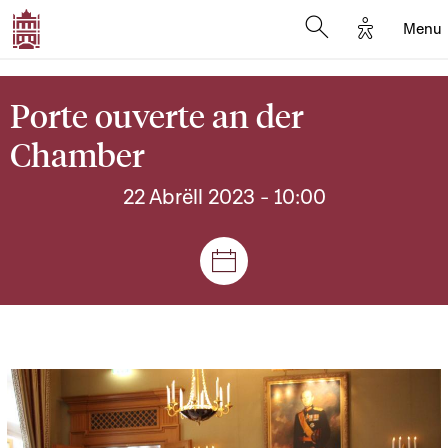
Options d'
Menu
Open search mod
Porte ouverte an der
Chamber
22 Abrëll 2023
- 10:00
Sëtzungen a Reuniounen