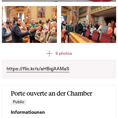
Open image in gallery
Open image in gallery
Open image in gallery
6 photos
https://flic.kr/s/aHBqjAAMaS
Porte ouverte an der Chamber
Public
Informatiounen