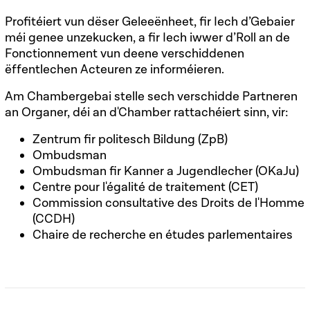
Profitéiert vun dëser Geleeënheet, fir Iech d’Gebaier
méi genee unzekucken, a fir Iech iwwer d’Roll an de
Fonctionnement vun deene verschiddenen
ëffentlechen Acteuren ze informéieren.
Am Chambergebai stelle sech verschidde Partneren
an Organer, déi an d'Chamber rattachéiert sinn, vir:
Zentrum fir politesch Bildung (ZpB)
Ombudsman
Ombudsman fir Kanner a Jugendlecher (OKaJu)
Centre pour l'égalité de traitement (CET)
Commission consultative des Droits de l'Homme
(CCDH)
Chaire de recherche en études parlementaires