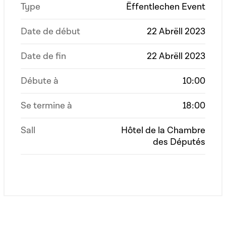
Type
Ëffentlechen Event
Date de début
22 Abrëll 2023
Date de fin
22 Abrëll 2023
Débute à
10:00
Se termine à
18:00
Sall
Hôtel de la Chambre
des Députés