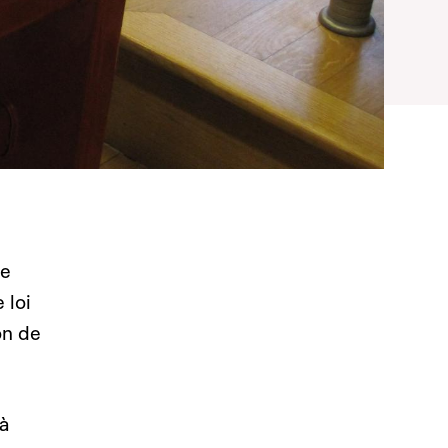
re
 loi
on de
 à