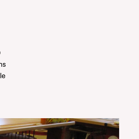
0
ns
le