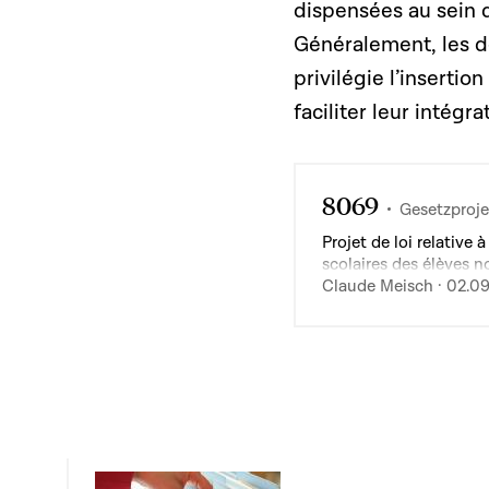
dispensées au sein 
Généralement, les dé
privilégie l’inserti
faciliter leur intégra
8069
Gesetzproje
Projet de loi relative 
scolaires des élèves n
et de l'accueil scolair
Claude Meisch · 02.0
organisation des lycée
de l'enseignement fo