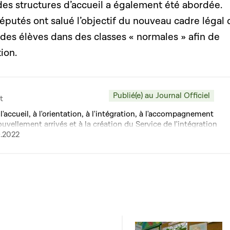
des structures d’accueil a également été abordée.
putés ont salué l’objectif du nouveau cadre légal 
on des élèves dans des classes « normales » afin de
tion.
Publié(e) au Journal Officiel
t
à l'accueil, à l'orientation, à l'intégration, à l'accompagnement
ouvellement arrivés et à la création du Service de l'intégration
es et modifiant : 1° la loi modifiée du 25 juin 2004 portant
9.2022
s ; 2° la loi modifiée du 6 février 2009 portant organisation
ndamental