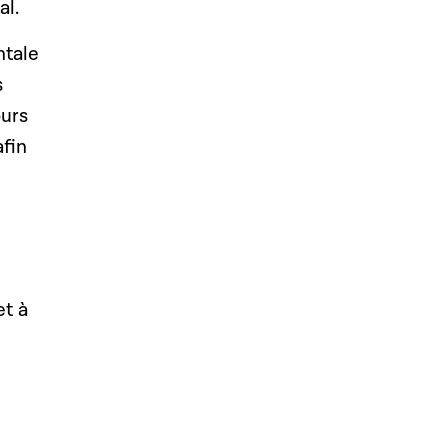
al.
ntale
s
ours
afin
et à