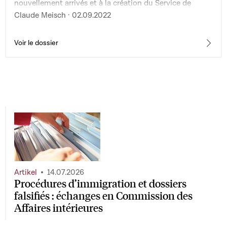
nouvellement arrivés et à la création du Service de
l'intégration et de l'accueil scolaires et modifiant : 1° la
Claude Meisch · 02.09.2022
loi modifiée du 25 juin 2004 portant organisation des
lycées ; 2° la loi modifiée du 6 février 2009 portant
organisation de l'enseignement fondamental
Voir le dossier
Artikel
14.07.2026
Procédures d’immigration et dossiers
falsifiés : échanges en Commission des
Affaires intérieures