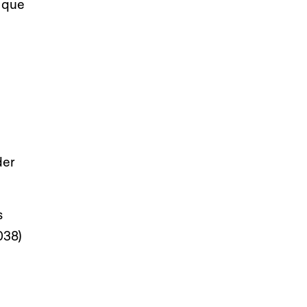
u que
der
s
038)