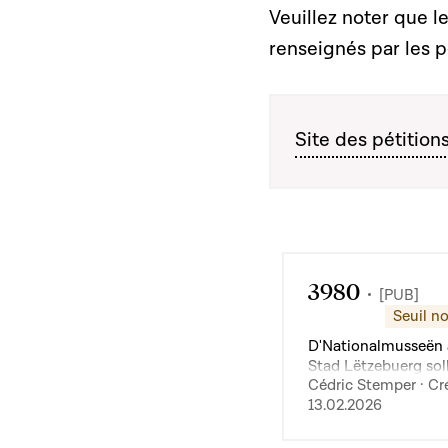
Veuillez noter que le
renseignés par les p
Site des pétition
3980
[PUB]
Seuil no
D'Nationalmusseën 
Stad Lëtzebuerg sol
Cédric Stemper · Cré
gratis ginn.
13.02.2026