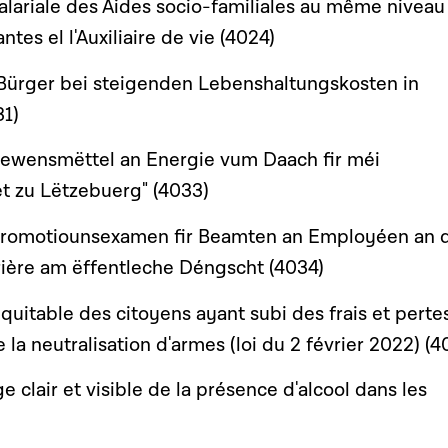
salariale des Aides socio-familiales au même nivea
ntes el l'Auxiliaire de vie (4024)
Bürger bei steigenden Lebenshaltungskosten in
1)
Liewensmëttel an Energie vum Daach fir méi
 zu Lëtzebuerg" (4033)
romotiounsexamen fir Beamten an Employéen an 
ière am ëffentleche Déngscht (4034)
quitable des citoyens ayant subi des frais et perte
 la neutralisation d'armes (loi du 2 février 2022) (4
e clair et visible de la présence d'alcool dans les