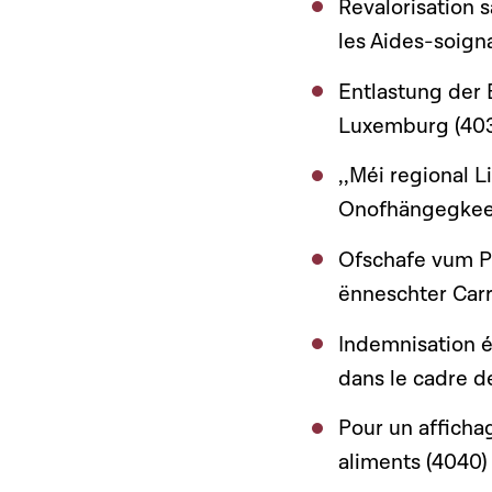
Revalorisation 
les Aides-soigna
Entlastung der 
Luxemburg (403
,,Méi regional 
Onofhängegkeet
Ofschafe vum P
ënneschter Carr
Indemnisation é
dans le cadre de
Pour un affichag
aliments (4040)