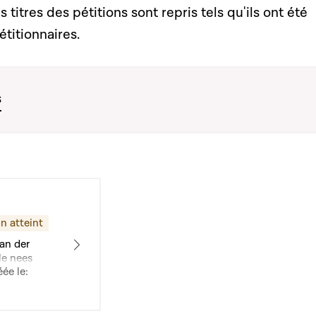
s titres des pétitions sont repris tels qu'ils ont été
étitionnaires.
s
n atteint
an der
le nees
ée le: