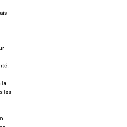
ais
ur
nté.
 la
s les
on