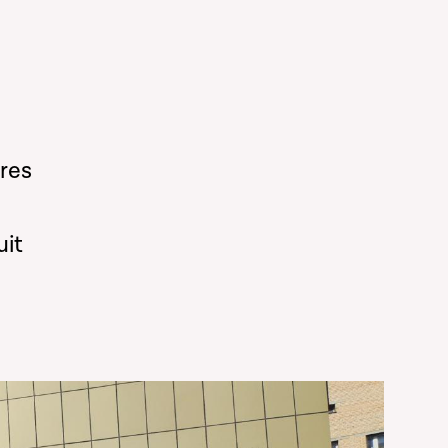
ires
uit