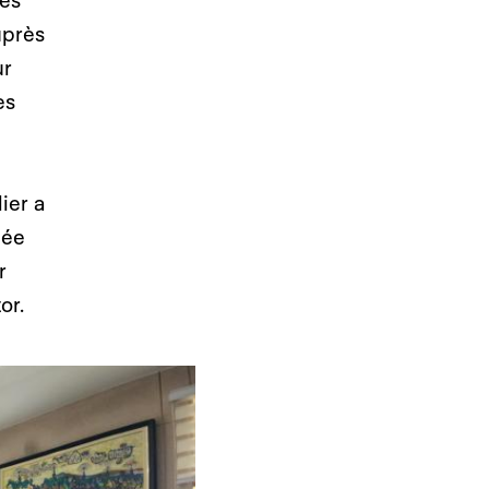
les
uprès
ur
es
ier a
uée
r
or.