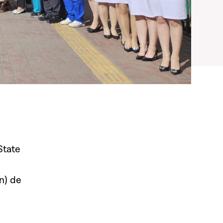
State
n) de