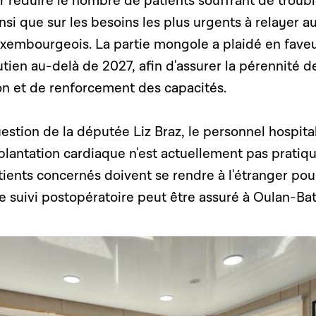
 réduire le nombre de patients souffrant de troub
insi que sur les besoins les plus urgents à relayer a
embourgeois. La partie mongole a plaidé en fave
tien au-delà de 2027, afin d'assurer la pérennité d
on et de renforcement des capacités.
stion de la députée Liz Braz, le personnel hospital
plantation cardiaque n'est actuellement pas pratiq
ients concernés doivent se rendre à l'étranger pou
 le suivi postopératoire peut être assuré à Oulan-Bat