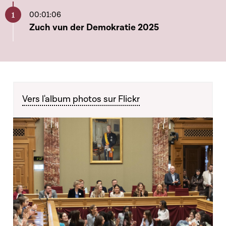
00:01:06
Aller à ce chapitre
Zuch vun der Demokratie 2025
Vers l'album photos sur Flickr