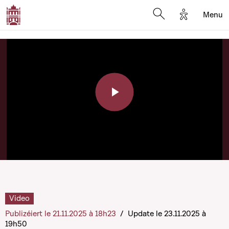
Options d'a
Menu
Open search moda
Play
Video
Video
Publizéiert le 21.11.2025 à 18h23
/
Update le 23.11.2025 à
19h50