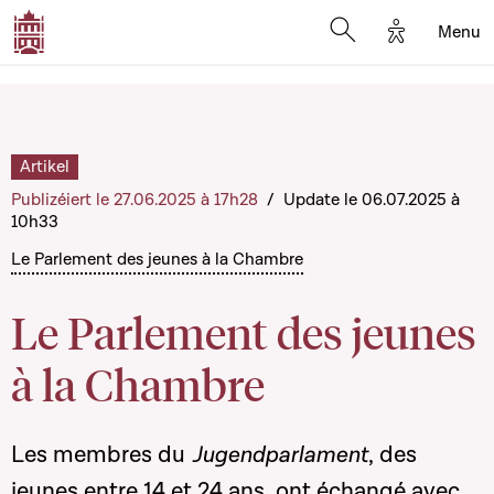
Options d'a
Menu
Open search moda
Artikel
Publizéiert le 27.06.2025 à 17h28
/
Update le 06.07.2025 à
10h33
Le Parlement des jeunes à la Chambre
Le Parlement des jeunes
à la Chambre
Les membres du
Jugendparlament
, des
jeunes entre 14 et 24 ans, ont échangé avec