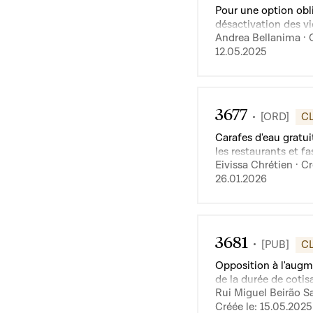
Pour une option obl
désactivation des v
Andrea Bellanima · C
"shorts" sur toutes l
12.05.2025
plateformes sociale
3677
[ORD]
C
Carafes d'eau gratui
les restaurants et f
Eivissa Chrétien · Cr
dans tout le Luxem
26.01.2026
3681
[PUB]
C
Opposition à l'aug
de la durée de cotis
Rui Miguel Beirão Sa
la retraite
Créée le: 15.05.2025