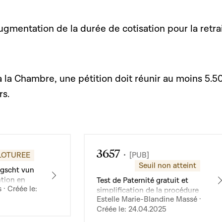
ugmentation de la durée de cotisation pour la retra
 la Chambre, une pétition doit réunir au moins 5.5
rs.
3657
LOTUREE
[PUB]
Seuil non atteint
gscht vun
tion en
Test de Paternité gratuit et
· Créée le:
ire
simplification de la procédure
Estelle Marie-Blandine Massé ·
dès la Naissance pour le père
Créée le: 24.04.2025
dans le doute -parent qui
souhaite prouver la filiation