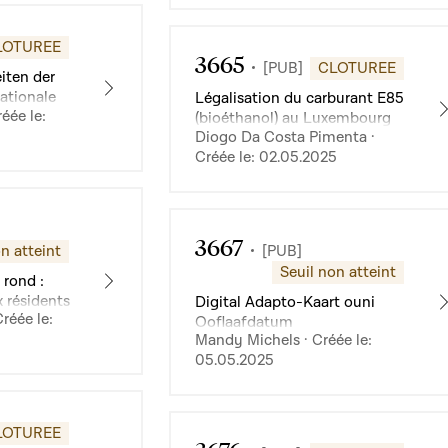
LOTUREE
3665
[PUB]
CLOTUREE
iten der
ationale
Légalisation du carburant E85
éée le:
(bioéthanol) au Luxembourg
Diogo Da Costa Pimenta ·
Créée le: 02.05.2025
3667
n atteint
[PUB]
Seuil non atteint
 rond :
 résidents
Digital Adapto-Kaart ouni
réée le:
ouverts
Ooflaafdatum
Mandy Michels · Créée le:
05.05.2025
LOTUREE