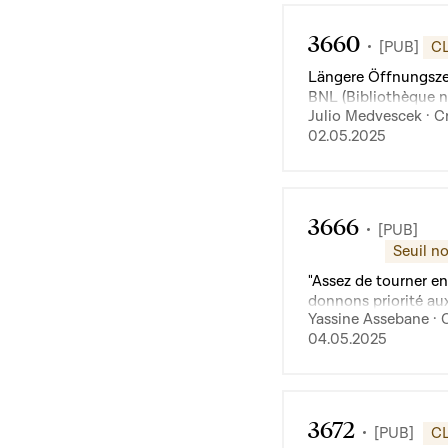
3660
[PUB]
C
Längere Öffnungsze
BNL (Bibliothèque n
Julio Medvescek · Cr
du Luxembourg)
02.05.2025
3666
[PUB]
Seuil no
"Assez de tourner en
donnons priorité aux
Yassine Assebane · C
dans les parkings c
04.05.2025
3672
[PUB]
C