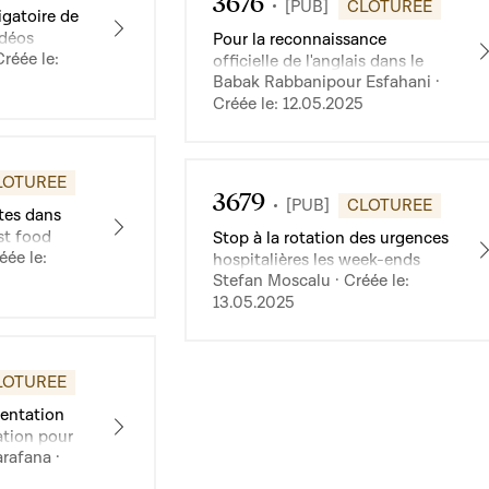
3676
[PUB]
CLOTUREE
igatoire de
idéos
Pour la reconnaissance
réée le:
es
officielle de l'anglais dans le
Babak Rabbanipour Esfahani ·
s
processus de pétition publique
Créée le: 12.05.2025
au Luxembourg
LOTUREE
3679
[PUB]
CLOTUREE
tes dans
ast food
Stop à la rotation des urgences
éée le:
bourg
hospitalières les week-ends
Stefan Moscalu · Créée le:
d'été
13.05.2025
LOTUREE
mentation
ation pour
rafana ·