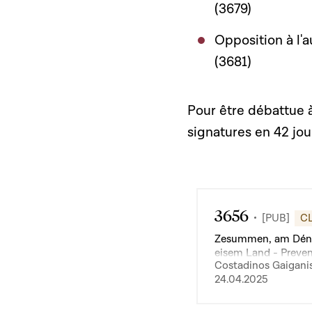
(3679)
Opposition à l'a
(3681)
Pour être débattue à
signatures en 42 jou
3656
[PUB]
C
Zesummen, am Dén
eisem Land - Preven
Costadinos Gaiganis 
cas d'invasion milita
24.04.2025
territoriale