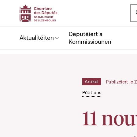
Ou
Deputéiert a
Aktualitéiten
Kommissiounen
Artikel
Publizéiert le 
Pétitions
11 nou