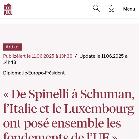
Options d'a
Menu
Open search moda
Artikel
Publizéiert le 11.06.2025 à 13h36
/
Update le 11.06.2025 à
14h48
Diplomatie
Europe
Président
« De Spinelli à Schuman,
l’Italie et le Luxembourg
ont posé ensemble les
fondements de l’UE »