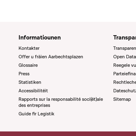
Informatiounen
Transpa
Kontakter
Transparen
Offer u fräien Aarbechtsplazen
Open Data
Glossaire
Reegele v
Press
Parteiefin
Statistiken
Rechtleche
Accessibilitéit
Dateschut
Rapports sur la responsabilité soci(ét)ale
Sitemap
des entreprises
Guide fir Legistik