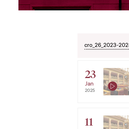
cro_26_2023-2028
23
Jan
2025
11