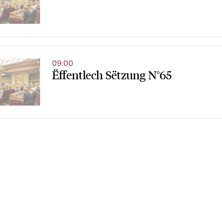
09:00
Ëffentlech Sëtzung N°65