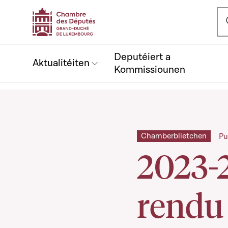
Ou
Deputéiert a
Aktualitéiten
Kommissiounen
Chamberblietchen
Pu
2023-
rendu 