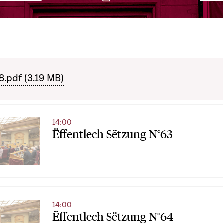
.pdf (3.19 MB)
14:00
Ëffentlech Sëtzung N°63
14:00
Ëffentlech Sëtzung N°64