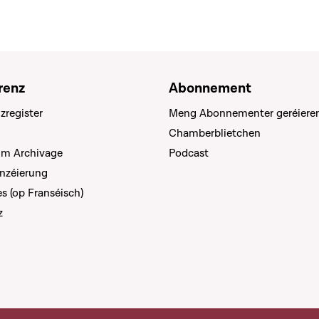
renz
Abonnement
zregister
Meng Abonnementer geréiere
Chamberblietchen
um Archivage
Podcast
anzéierung
s (op Franséisch)
z