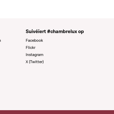
Suivéiert #chambrelux op
n
Facebook
Flickr
Instagram
X (Twitter)