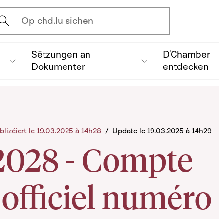
vrir l'écran de recherche
Op chd.lu sichen
Sëtzungen an
D'Chamber
Dokumenter
entdecken
blizéiert le 19.03.2025 à 14h28
/
Update le 19.03.2025 à 14h29
2028 - Compte
officiel numéro