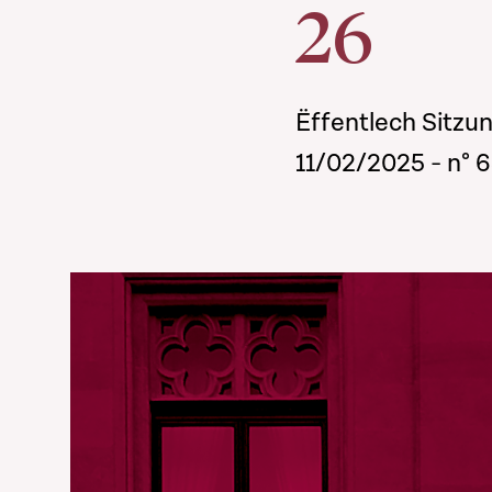
26
Ëffentlech Sitzu
11/02/2025 - n° 