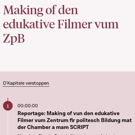
Making of den
edukative Filmer vum
ZpB
D'Kapitele verstoppen
00:00:00
Aller à ce chapitre
Reportage: Making of vun den edukative
Filmer vum Zentrum fir politesch Bildung mat
der Chamber a mam SCRIPT