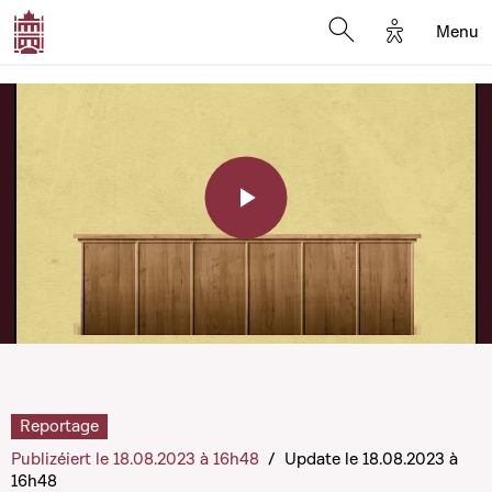
Options d'a
Menu
Open search moda
Play
Video
Reportage
Publizéiert le 18.08.2023 à 16h48
/
Update le 18.08.2023 à
16h48