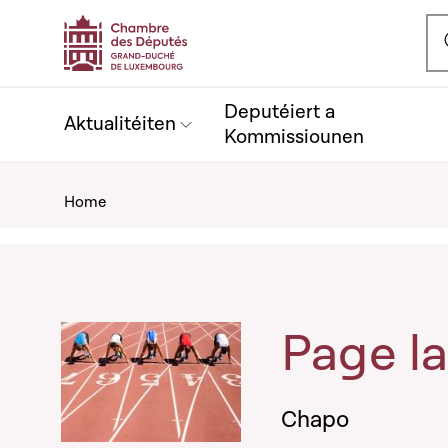
Ou
Deputéiert a
Aktualitéiten
Kommissiounen
Home
Page la
Chapo