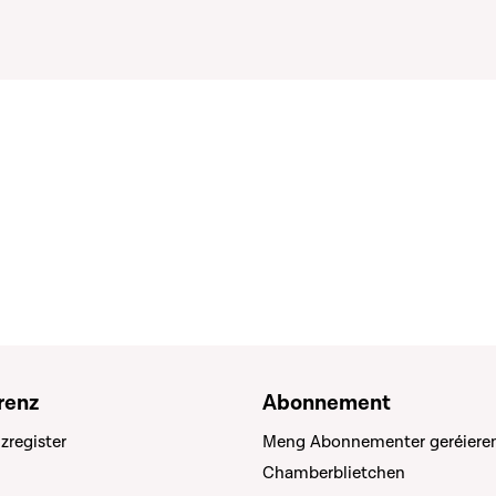
renz
Abonnement
zregister
Meng Abonnementer geréiere
Chamberblietchen