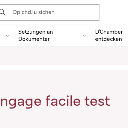
vrir l'écran de recherche
Op chd.lu sichen
Sëtzungen an
D'Chamber
Dokumenter
entdecken
ngage facile test