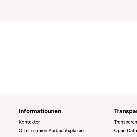
Informatiounen
Transpa
Kontakter
Transparen
Offer u fräien Aarbechtsplazen
Open Data