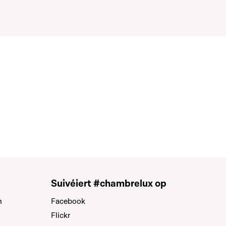
Suivéiert #chambrelux op
n
Facebook
Flickr