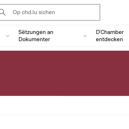
vrir l'écran de recherche
Op chd.lu sichen
Sëtzungen an
D'Chamber
Dokumenter
entdecken