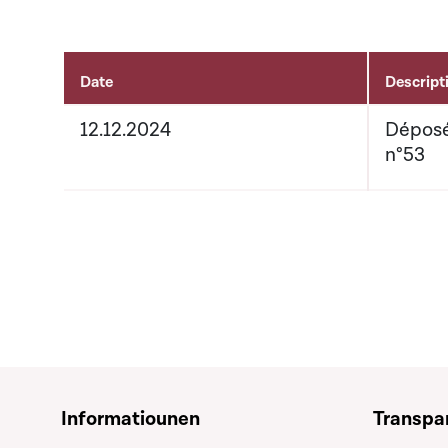
Date
Descript
Aktivitéiten um Dossier
12.12.2024
Déposé
n°53
Informatiounen
Transpa