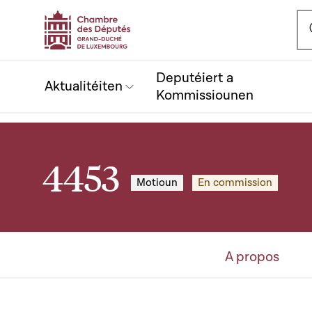
Ou
Deputéiert a
Aktualitéiten
Kommissiounen
4453
Motioun
En commission
A propos