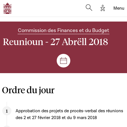
Options d'
Menu
Open search mod
Commission des Finances et du Budget
Reunioun - 27 Abrëll 2018
Sëtzungen a Reuniounen
Ordre du jour
Approbation des projets de procès-verbal des réunions
des 2 et 27 février 2018 et du 9 mars 2018