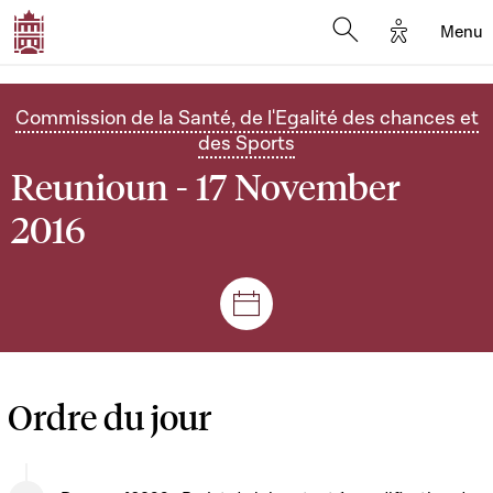
Options d'
Menu
Open search mod
Commission de la Santé, de l'Egalité des chances et
des Sports
Reunioun - 17 November
2016
Sëtzungen a Reuniounen
Ordre du jour