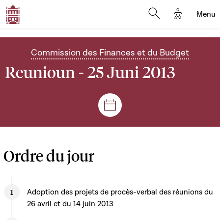
Options d'
Menu
Open search mod
Commission des Finances et du Budget
Reunioun - 25 Juni 2013
Sëtzungen a Reuniounen
Ordre du jour
Adoption des projets de procès-verbal des réunions du
26 avril et du 14 juin 2013