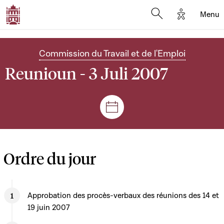
Options d'
Menu
Open search mod
Commission du Travail et de l'Emploi
Reunioun - 3 Juli 2007
Sëtzungen a Reuniounen
Ordre du jour
Approbation des procès-verbaux des réunions des 14 et
19 juin 2007