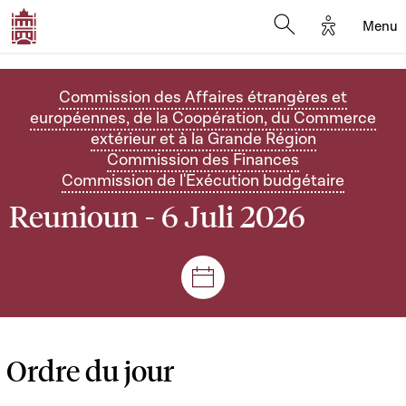
Options d'
Menu
Open search mod
Commission des Affaires étrangères et
européennes, de la Coopération, du Commerce
extérieur et à la Grande Région
Commission des Finances
Commission de l'Exécution budgétaire
Reunioun - 6 Juli 2026
Sëtzungen a Reuniounen
Ordre du jour