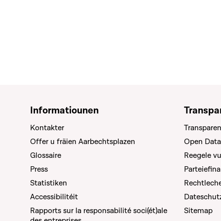
Informatiounen
Transpa
Kontakter
Transparen
Offer u fräien Aarbechtsplazen
Open Data
Glossaire
Reegele v
Press
Parteiefin
Statistiken
Rechtleche
Accessibilitéit
Dateschut
Rapports sur la responsabilité soci(ét)ale
Sitemap
des entreprises