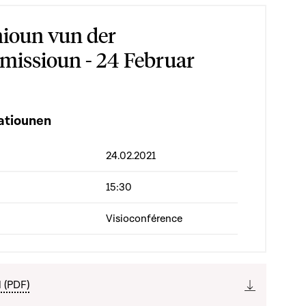
ioun vun der
issioun - 24 Februar
atiounen
24.02.2021
15:30
Visioconférence
l (PDF)