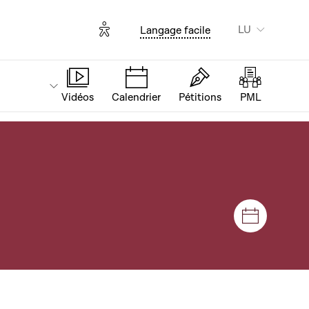
Options d'accessibilité
LU
Langage facile
Vidéos
Calendrier
Pétitions
PML
Sëtzunge