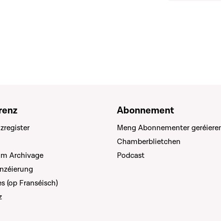
renz
Abonnement
zregister
Meng Abonnementer geréiere
Chamberblietchen
um Archivage
Podcast
anzéierung
s (op Franséisch)
z