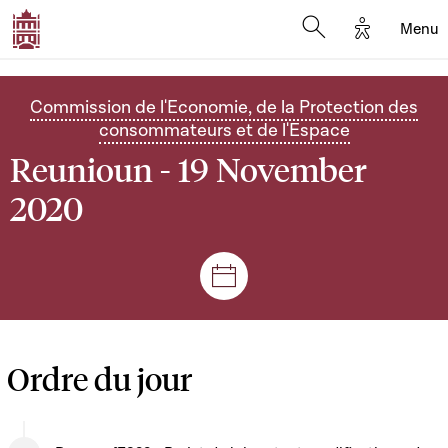
Options d'
Menu
Open search mod
Commission de l'Economie, de la Protection des
consommateurs et de l'Espace
Reunioun - 19 November
2020
Sëtzungen a Reuniounen
Ordre du jour