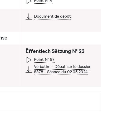
Point N° 4
Document de dépôt
nse
Ëffentlech Sëtzung N° 23
Point N° 97
Verbatim - Débat sur le dossier
8378 - Séance du 02.05.2024