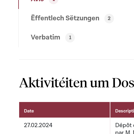
Ëffentlech Sëtzungen
2
Verbatim
1
Aktivitéiten um Dos
Date
Descript
Aktivitéiten um Dossier
27.02.2024
Dépôt d
par M.