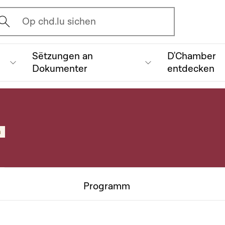
vrir l'écran de recherche
Op chd.lu sichen
Sëtzungen an
D'Chamber
Dokumenter
entdecken
n
Programm