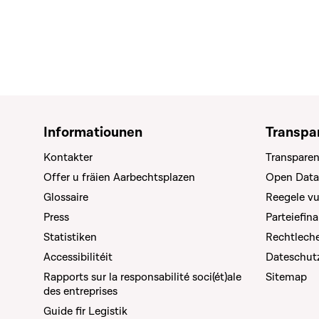
Informatiounen
Transpa
Kontakter
Transparen
Offer u fräien Aarbechtsplazen
Open Data
Glossaire
Reegele v
Press
Parteiefin
Statistiken
Rechtleche
Accessibilitéit
Dateschut
Rapports sur la responsabilité soci(ét)ale
Sitemap
des entreprises
Guide fir Legistik