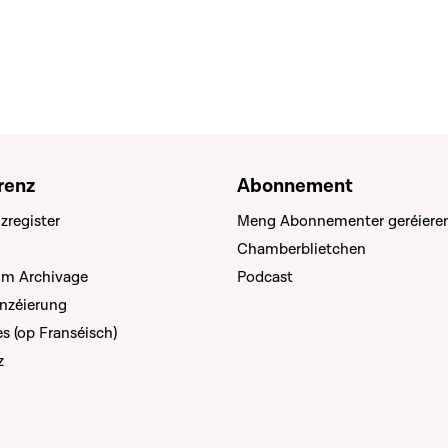
renz
Abonnement
zregister
Meng Abonnementer geréiere
Chamberblietchen
um Archivage
Podcast
anzéierung
s (op Franséisch)
z