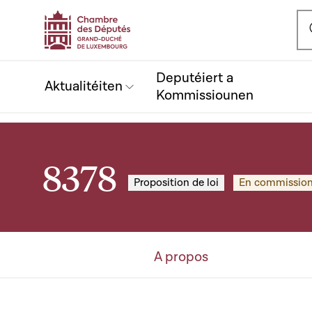
Ou
Deputéiert a
Aktualitéiten
Kommissiounen
8378
Proposition de loi
En commissio
A propos