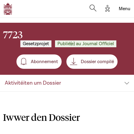
Options d'a
Menu
Open search moda
7723
Gesetzprojet
Publié(e) au Journal Officiel
Abonnement
Dossier compilé
Abonnement
Aktivitéiten um Dossier
Iwwer den Dossier