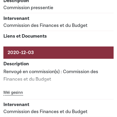
Commission pressentie
Commission des Finances et du Budget
Renvoyé en commission(s) : Commission des
Finances et du Budget
Bouton graphique servant à afficher ou cacher tous les él
Méi gesinn
Date prévisionnelle du rapport de commission : 12-
07-2021
Commission des Finances et du Budget