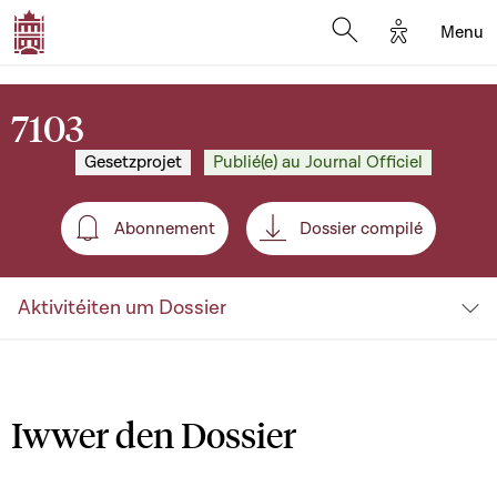
Options d'a
Menu
Open search moda
7103
Gesetzprojet
Publié(e) au Journal Officiel
Abonnement
Dossier compilé
Abonnement
Aktivitéiten um Dossier
Iwwer den Dossier