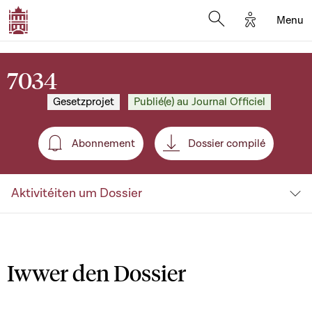
Options d'a
Menu
Open search moda
7034
Gesetzprojet
Publié(e) au Journal Officiel
Abonnement
Dossier compilé
Abonnement
Aktivitéiten um Dossier
Iwwer den Dossier