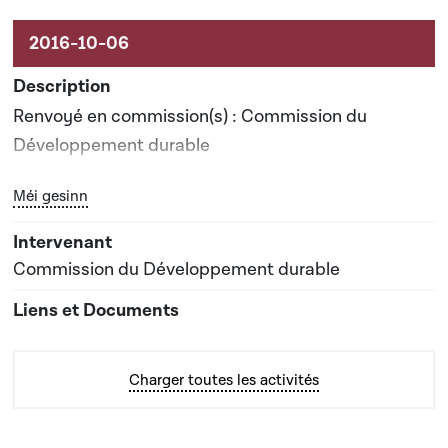
Renvoyé en commission(s) : Commission du
Développement durable
Bouton graphique servant à afficher ou cacher tous les él
Méi gesinn
Date prévisionnelle du rapport de commission : 09-
03-2017
Commission du Développement durable
Charger toutes les activités