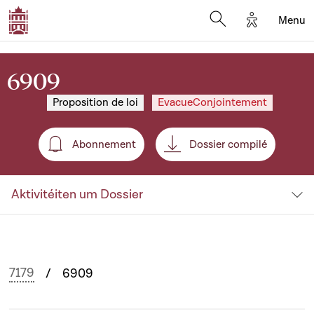
Options d'a
Menu
Open search moda
6909
Proposition de loi
EvacueConjointement
Abonnement
Dossier compilé
Abonnement
Aktivitéiten um Dossier
7179
6909