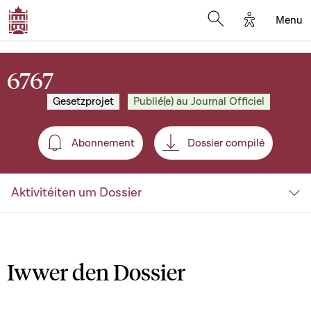
Options d'a
Menu
Open search moda
6767
Gesetzprojet
Publié(e) au Journal Officiel
Abonnement
Dossier compilé
Abonnement
Aktivitéiten um Dossier
Iwwer den Dossier