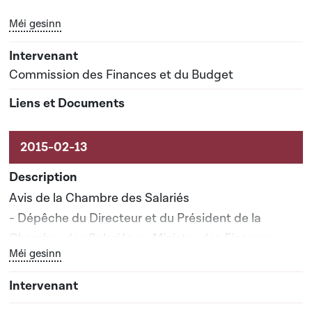
Bouton graphique servant à afficher ou cacher tous les él
Méi gesinn
Date prévisionnelle du rapport de commission : 13-
03-2015
Commission des Finances et du Budget
Avis de la Chambre des Salariés
- Dépêche du Directeur et du Président de la
Chambre des Salariés au Ministre des Finances
Bouton graphique servant à afficher ou cacher tous les él
Méi gesinn
(23.1.2015)