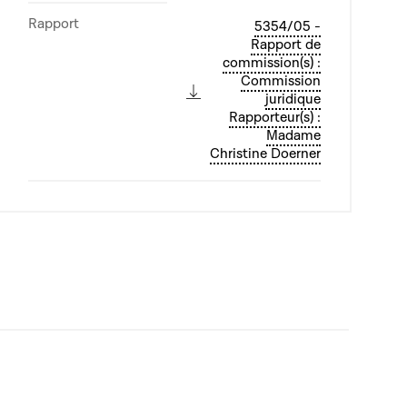
Rapport
5354/05 -
Rapport de
commission(s) :
Commission
juridique
Rapporteur(s) :
Madame
Christine Doerner