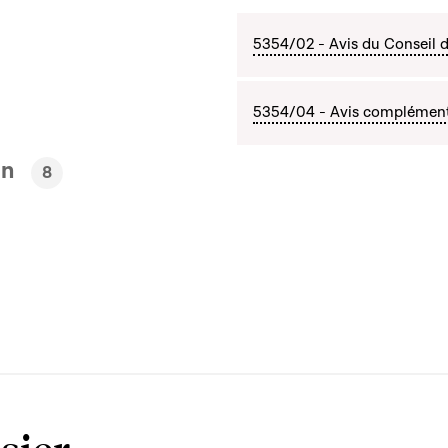
5354/02 - Avis du Conseil d'
5354/04 - Avis complémentai
en
8