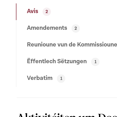
Avis
2
Amendements
2
Reunioune vun de Kommissioun
Ëffentlech Sëtzungen
1
Verbatim
1