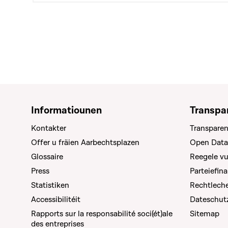
Informatiounen
Transpa
Kontakter
Transparen
Offer u fräien Aarbechtsplazen
Open Data
Glossaire
Reegele v
Press
Parteiefin
Statistiken
Rechtleche
Accessibilitéit
Dateschut
Rapports sur la responsabilité soci(ét)ale
Sitemap
des entreprises