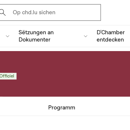
vrir l'écran de recherche
Op chd.lu sichen
Sëtzungen an
D'Chamber
Dokumenter
entdecken
Officiel
Programm