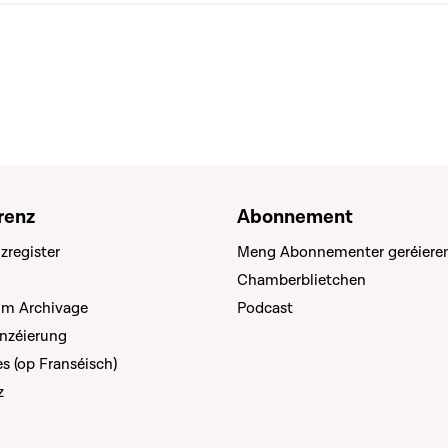
renz
Abonnement
zregister
Meng Abonnementer geréiere
Chamberblietchen
um Archivage
Podcast
anzéierung
s (op Franséisch)
z