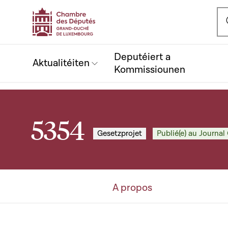
Ou
Deputéiert a
Aktualitéiten
Kommissiounen
5354
Gesetzprojet
Publié(e) au Journal 
A propos