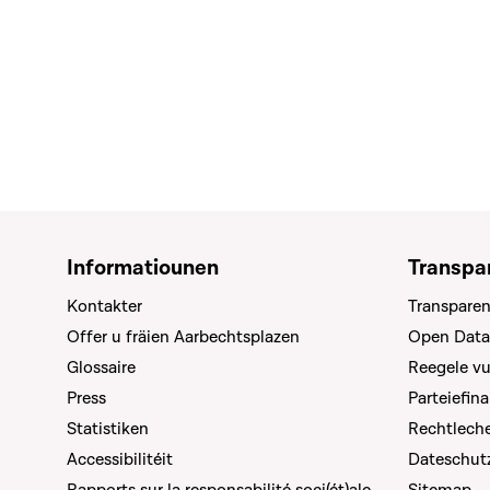
Informatiounen
Transpa
Kontakter
Transparen
Offer u fräien Aarbechtsplazen
Open Data
Glossaire
Reegele v
Press
Parteiefin
Statistiken
Rechtleche
Accessibilitéit
Dateschut