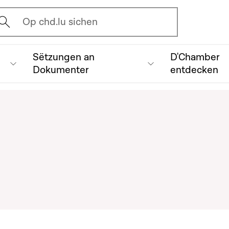
vrir l'écran de recherche
Op chd.lu sichen
Sëtzungen an
D'Chamber
Dokumenter
entdecken