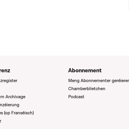
renz
Abonnement
zregister
Meng Abonnementer geréiere
Chamberblietchen
um Archivage
Podcast
anzéierung
s (op Franséisch)
z