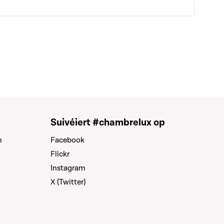
Suivéiert #chambrelux op
n
Facebook
Flickr
Instagram
X (Twitter)