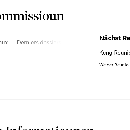
Kommissioun
Nächst R
aux
Derniers dossiers discutés
Keng Reunio
Weider Reunio