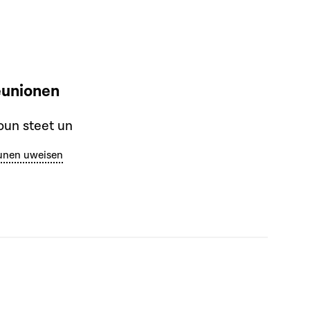
eunionen
un steet un
unen uweisen