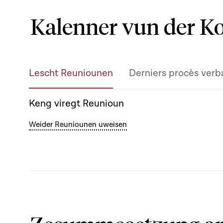
Kalenner vun der 
Lescht Reuniounen
Derniers procès verb
Keng viregt Reunioun
Weider Reuniounen uweisen