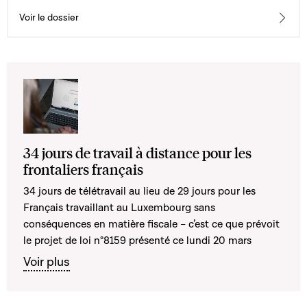
d'impôts sur le revenu et la fortune, et le Protocole y
relatif, tels que modifiés, fait à Bruxelles, le 7 novembre
Voir le dossier
2022
34 jours de travail à distance pour les
frontaliers français
34 jours de télétravail au lieu de 29 jours pour les
Français travaillant au Luxembourg sans
conséquences en matière fiscale – c’est ce que prévoit
le projet de loi n°8159 présenté ce lundi 20 mars
Voir plus