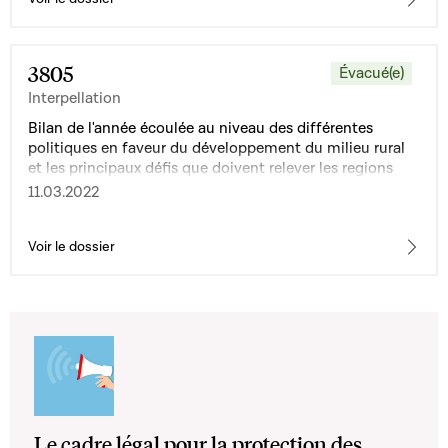
3805
Évacué(e)
Interpellation
Bilan de l'année écoulée au niveau des différentes
politiques en faveur du développement du milieu rural
et les principaux défis que doivent relever les regions
excentrées de notre pays
11.03.2022
Voir le dossier
Le cadre légal pour la protection des