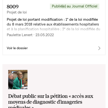
8009
Publié(e) au Journal Officiel
Projet de loi
Projet de loi portant modification : 1° de la loi modifiée
du 8 mars 2018 relative aux établissements hospitaliers
et à la planification hospitalière ; 2° de la loi modifiée du
29 avril 1983 relative à l'exercice de la profession de
Paulette Lenert · 23.05.2022
médecin, de médecin-dentiste et de médecin-
vétérinaire ; 3° du Code de la sécurité sociale
Voir le dossier
Débat public sur la pétition « accès aux
moyens de diagnostic d'imageries
médicales »