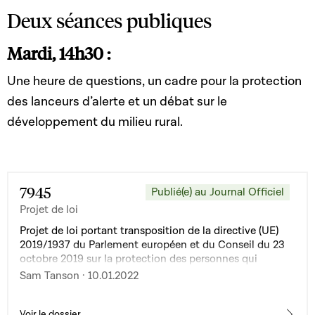
Deux séances publiques
Mardi, 14h30 :
Une heure de questions, un cadre pour la protection
des lanceurs d’alerte et un débat sur le
développement du milieu rural.
7945
Publié(e) au Journal Officiel
Projet de loi
Projet de loi portant transposition de la directive (UE)
2019/1937 du Parlement européen et du Conseil du 23
octobre 2019 sur la protection des personnes qui
signalent des violations du droit de l'Union
Sam Tanson · 10.01.2022
Voir le dossier