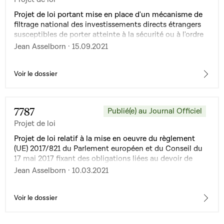
Projet de loi portant mise en place d'un mécanisme de
filtrage national des investissements directs étrangers
susceptibles de porter atteinte à la sécurité ou à l'ordre
public aux fins de la mise en oeuvre du règlement (UE)
Jean Asselborn · 15.09.2021
2019/452 du Parlement européen et du Conseil du 19
mars 2019 établissant un cadre pour le filtrage des
investissements directs étrangers dans l'Union, tel que
Voir le dossier
modifié
7787
Publié(e) au Journal Officiel
Projet de loi
Projet de loi relatif à la mise en oeuvre du règlement
(UE) 2017/821 du Parlement européen et du Conseil du
17 mai 2017 fixant des obligations liées au devoir de
diligence à l'égard de la chaîne d'approvisionnement
Jean Asselborn · 10.03.2021
pour les importateurs de l'Union qui importent de
l'étain, du tantale et du tungstène, leurs minerais et de
l'or provenant de zones de conflit ou à haut risque
Voir le dossier