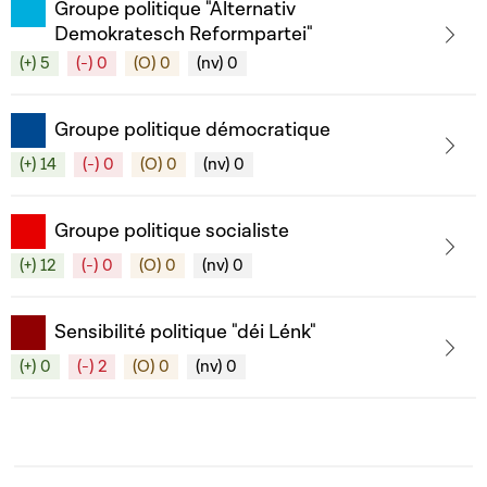
Groupe politique "Alternativ
Demokratesch Reformpartei"
(+) 5
(-) 0
(O) 0
(nv) 0
Groupe politique démocratique
(+) 14
(-) 0
(O) 0
(nv) 0
Groupe politique socialiste
(+) 12
(-) 0
(O) 0
(nv) 0
Sensibilité politique "déi Lénk"
(+) 0
(-) 2
(O) 0
(nv) 0