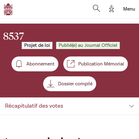
Options d'a
Menu
Open search moda
8537
Projet de loi
Publié(e) au Journal Officiel
Abonnement
Publication Mémorial
Abonnement
Dossier compilé
Récapitulatif des votes