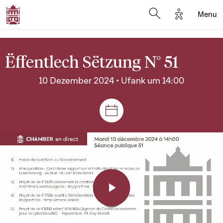
Options d'a
Menu
Open search moda
Ëffentlech Sëtzung N° 51
10 Dezember 2024 • Ufank um 14:00
Sëtzungen a Reuniounen
Play
Video
Player
is
loading.
Video