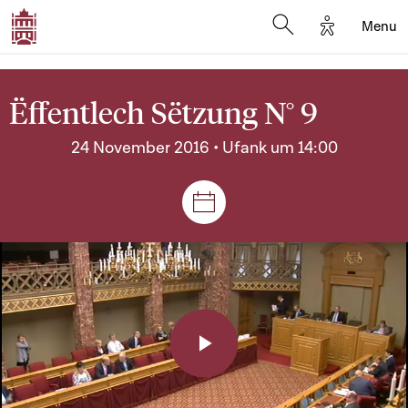
Options d'a
Menu
Open search moda
Ëffentlech Sëtzung N° 9
24 November 2016 • Ufank um 14:00
Sëtzungen a Reuniounen
Play
Video