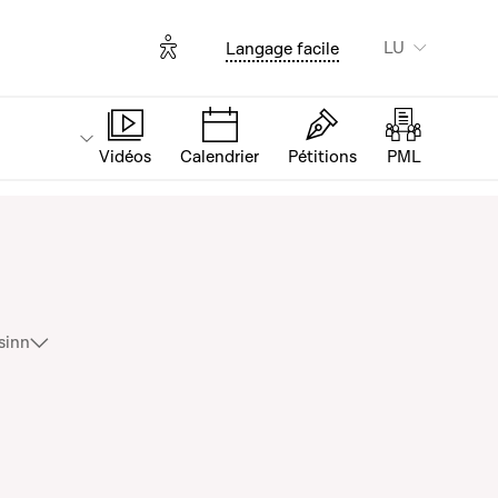
Options d'accessibilité
LU
Langage facile
Vidéos
Calendrier
Pétitions
PML
ement en gaz naturel
sinn