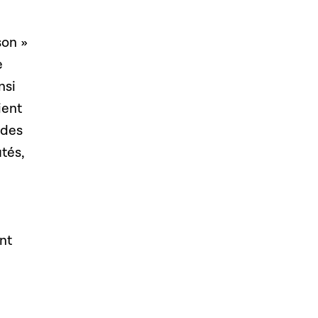
son »
e
nsi
ient
odes
tés,
nt