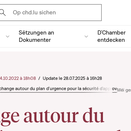
vrir l'écran de recherche
Op chd.lu sichen
Sëtzungen an
D'Chamber
Dokumenter
entdecken
 24.10.2022 à 18h08
/
Update le 28.07.2025 à 16h28
change autour du plan d'urgence pour la sécurité d'approvisionn
Méi ge
ge autour du