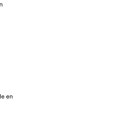
on
le en