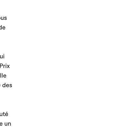
ous
 de
ui
Prix
lle
) des
puté
me un