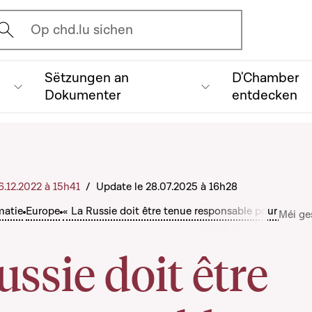
vrir l'écran de recherche
Op chd.lu sichen
Sëtzungen an
D'Chamber
Dokumenter
entdecken
16.12.2022 à 15h41
/
Update le 28.07.2025 à 16h28
matie
Europe
« La Russie doit être tenue responsable pour ses ac
Méi ge
ussie doit être