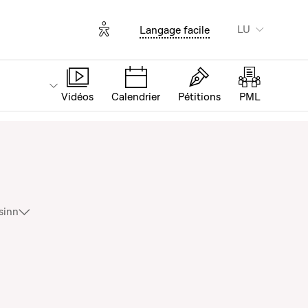
Options d'accessibilité
LU
Langage facile
Vidéos
Calendrier
Pétitions
PML
tes »
Ukraine
sinn