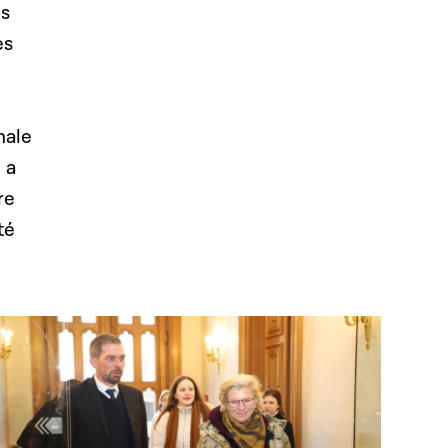
is
es
nale
 a
re
té
Open image in gallery