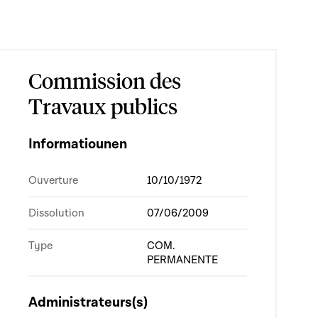
Commission des
Travaux publics
Informatiounen
Ouverture
10/10/1972
Dissolution
07/06/2009
Type
COM.
PERMANENTE
Administrateurs(s)