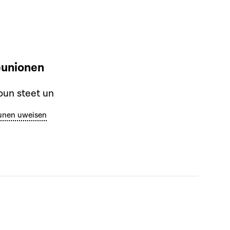
eunionen
un steet un
unen uweisen