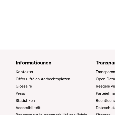
Informatiounen
Transpa
Kontakter
Transparen
Offer u fräien Aarbechtsplazen
Open Data
Glossaire
Reegele v
Press
Parteiefin
Statistiken
Rechtleche
Accessibilitéit
Dateschut