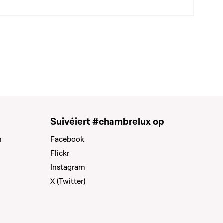
Suivéiert #chambrelux op
n
Facebook
Flickr
Instagram
X (Twitter)