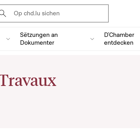
vrir l'écran de recherche
Op chd.lu sichen
Sëtzungen an
D'Chamber
Dokumenter
entdecken
Travaux