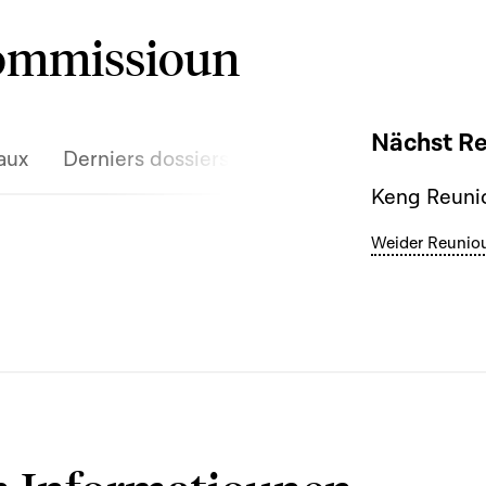
Kommissioun
Nächst R
aux
Derniers dossiers discutés
Keng Reunio
Weider Reunio