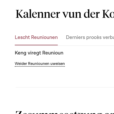
Kalenner vun der 
Lescht Reuniounen
Derniers procès verb
Keng viregt Reunioun
Weider Reuniounen uweisen