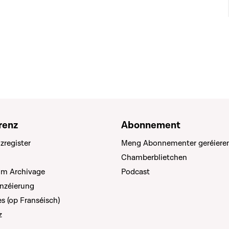
renz
Abonnement
zregister
Meng Abonnementer geréiere
Chamberblietchen
um Archivage
Podcast
anzéierung
s (op Franséisch)
z