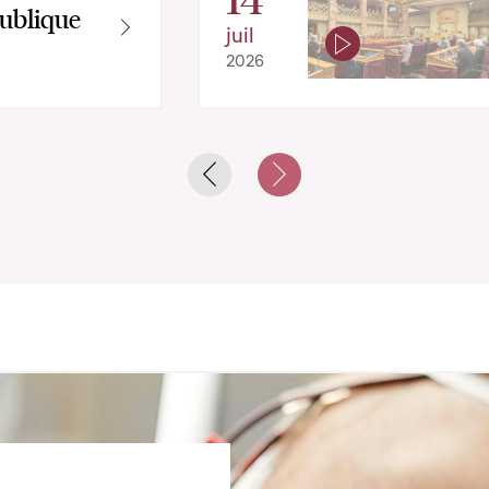
ublique
juil
2026
Previous slide
Next slide