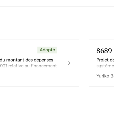
8689
Adopté
Dossier
ion du montant des dépenses
Projet de loi relat
2021 relative au financement
systèmes de trans
ics d’autobus
Yuriko Backes · 1