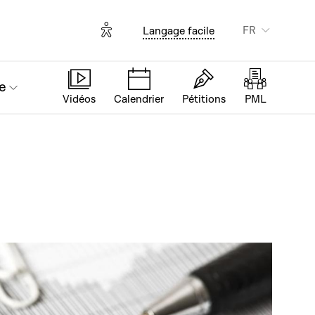
Options d'accessibilité
FR
Langage facile
e
Vidéos
Calendrier
Pétitions
PML