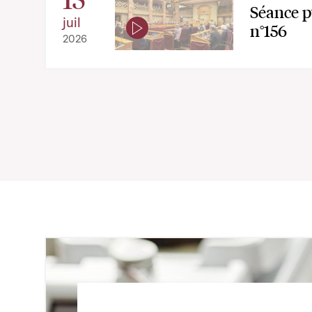
Séance p
juil
n°156
2026