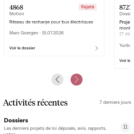
4868
8727
Rejeté
Motion
Dossie
Réseau de recharge pour bus électriques
Projet 
montan
Marc Goergen · 15.07.2026
17 déc
de l’ex
Yuriko 
d’auto
Voir le dossier
Voir le 
Previous slide
Next slide
Activités récentes
7 derniers jours
Dossiers
11
Les derniers projets de loi déposés, avis, rapports,
11