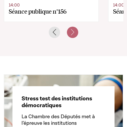
14:00
14:00
Séance publique n°156
Séanc
Previous slide
Next slide
Stress test des institutions
démocratiques
La Chambre des Députés met à
l’épreuve les institutions