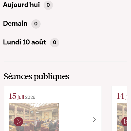
Aujourd'hui
0
Demain
0
Lundi 10 août
0
Séances publiques
15
14
juil
jui
2026