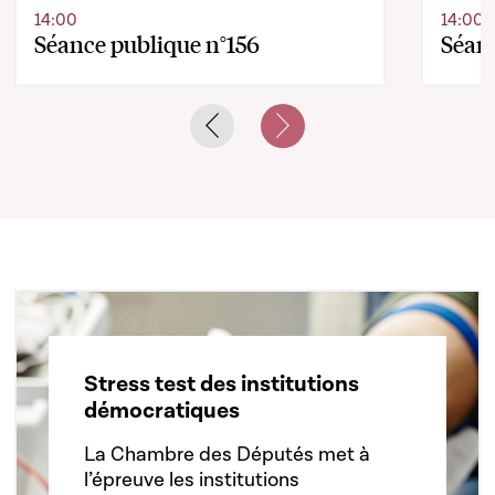
14:00
14:00
Séance publique n°156
Séanc
Previous slide
Next slide
Stress test des institutions
démocratiques
La Chambre des Députés met à
l’épreuve les institutions