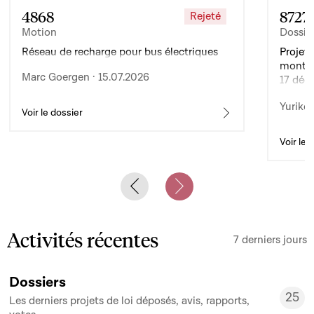
4868
8727
Rejeté
Motion
Dossie
Réseau de recharge pour bus électriques
Projet 
montan
Marc Goergen · 15.07.2026
17 déc
de l’ex
Yuriko 
d’auto
Voir le dossier
Voir le 
Previous slide
Next slide
Activités récentes
7 derniers jours
Dossiers
25
Les derniers projets de loi déposés, avis, rapports,
25