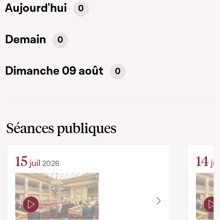
Aujourd'hui
0
Demain
0
Dimanche 09 août
0
Séances publiques
15
14
juil
jui
2026