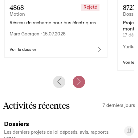
4868
8727
Rejeté
Motion
Dossie
Réseau de recharge pour bus électriques
Projet 
montan
Marc Goergen · 15.07.2026
17 déc
de l’ex
Yuriko 
d’auto
Voir le dossier
Voir le 
Previous slide
Next slide
Activités récentes
7 derniers jours
Dossiers
11
Les derniers projets de loi déposés, avis, rapports,
11