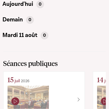
Aujourd'hui
0
Demain
0
Mardi 11 août
0
Séances publiques
15
14
juil
jui
2026