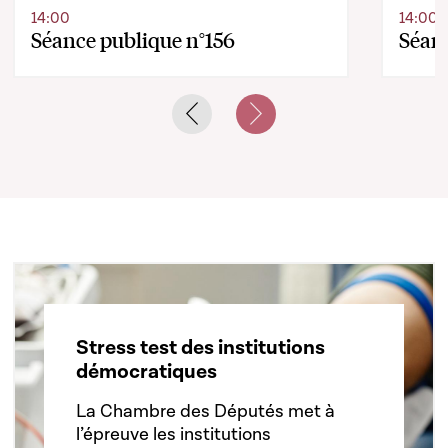
14:00
14:00
Séance publique n°156
Séanc
Previous slide
Next slide
Stress test des institutions
démocratiques
La Chambre des Députés met à
l’épreuve les institutions