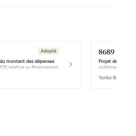
8689
Adopté
Dossier
ion du montant des dépenses
Projet de loi relat
2021 relative au financement
systèmes de trans
ics d’autobus
Yuriko Backes · 1