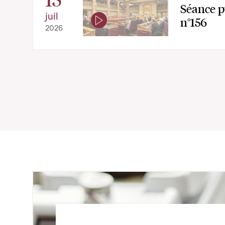
Séance p
juil
n°156
2026