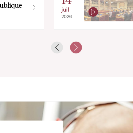
ublique
juil
2026
Previous slide
Next slide