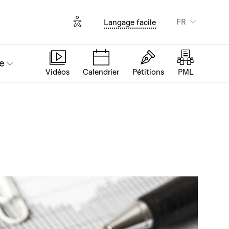
Options d'accessibilité
FR
Langage facile
e
Vidéos
Calendrier
Pétitions
PML