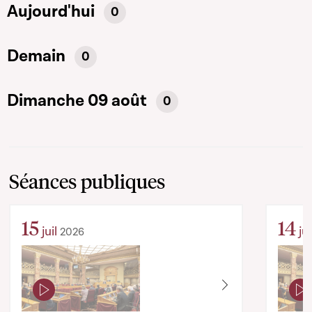
Aujourd'hui
0
Demain
0
Dimanche 09 août
0
Séances publiques
15
14
juil
jui
2026