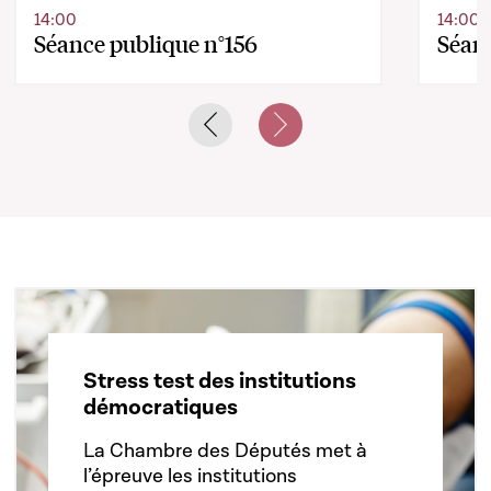
14:00
14:00
Séance publique n°156
Séanc
Previous slide
Next slide
Stress test des institutions
démocratiques
La Chambre des Députés met à
l’épreuve les institutions