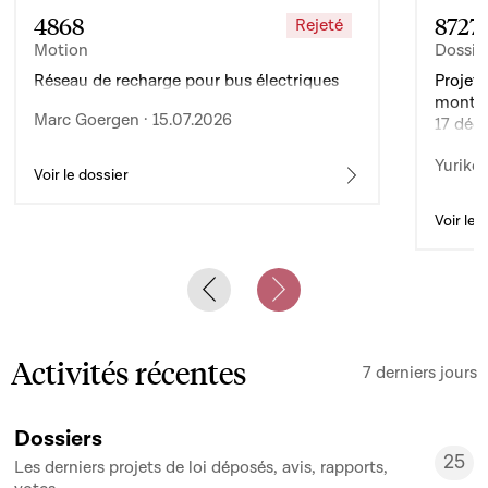
4868
8727
Rejeté
Motion
Dossie
Réseau de recharge pour bus électriques
Projet 
montan
Marc Goergen · 15.07.2026
17 déc
de l’ex
Yuriko 
d’auto
Voir le dossier
Voir le 
Previous slide
Next slide
Activités récentes
7 derniers jours
Dossiers
25
Les derniers projets de loi déposés, avis, rapports,
25